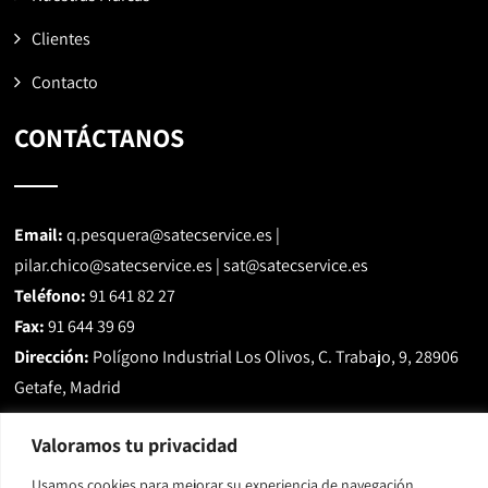
Clientes
Contacto
CONTÁCTANOS
Email:
q.pesquera@satecservice.es
|
pilar.chico@satecservice.es
|
sat@satecservice.es
Teléfono:
91 641 82 27
Fax:
91 644 39 69
Dirección:
Polígono Industrial Los Olivos, C. Trabajo, 9, 28906
Getafe, Madrid
Valoramos tu privacidad
Usamos cookies para mejorar su experiencia de navegación,