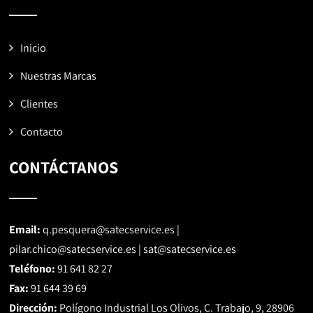
Inicio
Nuestras Marcas
Clientes
Contacto
CONTÁCTANOS
Email:
q.pesquera@satecservice.es
|
pilar.chico@satecservice.es
|
sat@satecservice.es
Teléfono:
91 641 82 27
Fax:
91 644 39 69
Dirección:
Polígono Industrial Los Olivos, C. Trabajo, 9, 28906